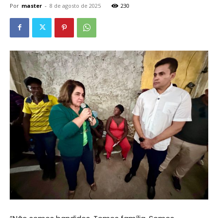
Por
master
-
8 de agosto de 2025
230