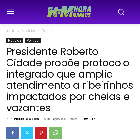
Início
Notícias
Política
Notícias
Política
Presidente Roberto
Cidade propõe protocolo
integrado que amplia
atendimento a ribeirinhos
impactados por cheias e
vazantes
Por
Victoria Sales
-
8 de agosto de 2025
216