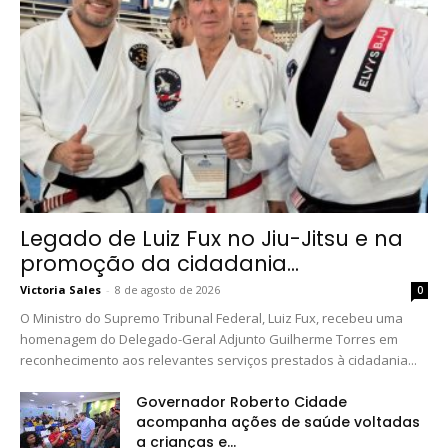
Legado de Luiz Fux no Jiu-Jitsu e na
promoção da cidadania...
Victoria Sales
-
8 de agosto de 2026
0
O Ministro do Supremo Tribunal Federal, Luiz Fux, recebeu uma
homenagem do Delegado-Geral Adjunto Guilherme Torres em
reconhecimento aos relevantes serviços prestados à cidadania...
Governador Roberto Cidade
acompanha ações de saúde voltadas
a crianças e...