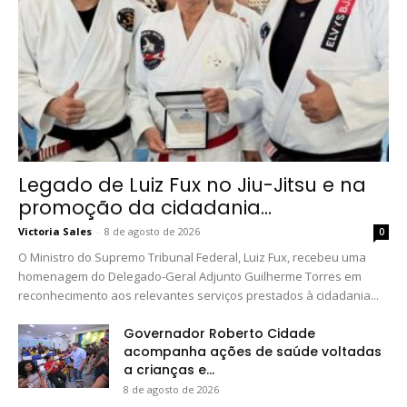
Legado de Luiz Fux no Jiu-Jitsu e na
promoção da cidadania...
Victoria Sales
-
8 de agosto de 2026
0
O Ministro do Supremo Tribunal Federal, Luiz Fux, recebeu uma
homenagem do Delegado-Geral Adjunto Guilherme Torres em
reconhecimento aos relevantes serviços prestados à cidadania...
Governador Roberto Cidade
acompanha ações de saúde voltadas
a crianças e...
8 de agosto de 2026