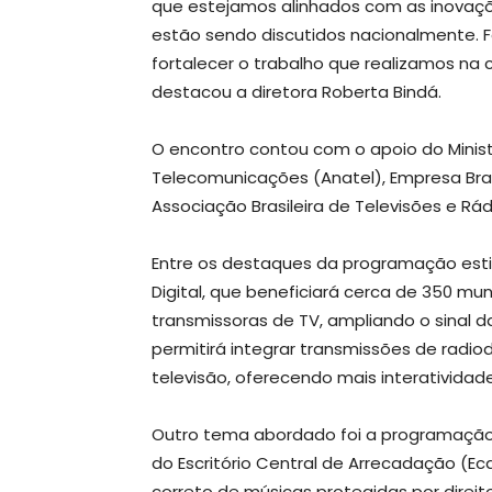
que estejamos alinhados com as inovaçõ
estão sendo discutidos nacionalmente. F
fortalecer o trabalho que realizamos na
destacou a diretora Roberta Bindá.
O encontro contou com o apoio do Minis
Telecomunicações (Anatel), Empresa Bras
Associação Brasileira de Televisões e Rádi
Entre os destaques da programação esti
Digital, que beneficiará cerca de 350 mu
transmissoras de TV, ampliando o sinal d
permitirá integrar transmissões de radi
televisão, oferecendo mais interativida
Outro tema abordado foi a programação m
do Escritório Central de Arrecadação (Ec
correto de músicas protegidas por direi