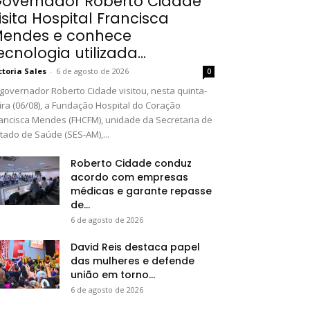
overnador Roberto Cidade
isita Hospital Francisca
endes e conhece
ecnologia utilizada...
ctoria Sales
-
6 de agosto de 2026
0
governador Roberto Cidade visitou, nesta quinta-
ira (06/08), a Fundação Hospital do Coração
ancisca Mendes (FHCFM), unidade da Secretaria de
tado de Saúde (SES-AM),...
Roberto Cidade conduz
acordo com empresas
médicas e garante repasse
de...
6 de agosto de 2026
David Reis destaca papel
das mulheres e defende
união em torno...
6 de agosto de 2026