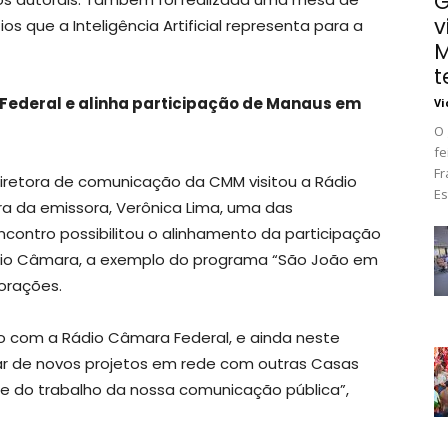
G
v
s que a Inteligência Artificial representa para a
M
t
 Federal e alinha participação de Manaus em
Vi
O 
fe
Fr
iretora de comunicação da CMM visitou a Rádio
Es
ra da emissora, Verônica Lima, uma das
ontro possibilitou o alinhamento da participação
dio Câmara, a exemplo do programa “São João em
orações.
o com a Rádio Câmara Federal, e ainda neste
ar de novos projetos em rede com outras Casas
idade do trabalho da nossa comunicação pública”,