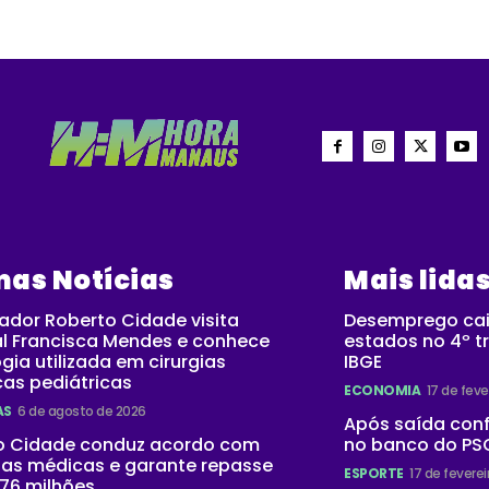
mas Notícias
Mais lida
ador Roberto Cidade visita
Desemprego cai
al Francisca Mendes e conhece
estados no 4º tr
gia utilizada em cirurgias
IBGE
as pediátricas
ECONOMIA
17 de feve
AS
6 de agosto de 2026
Após saída con
o Cidade conduz acordo com
no banco do PSG
as médicas e garante repasse
ESPORTE
17 de fevere
76 milhões