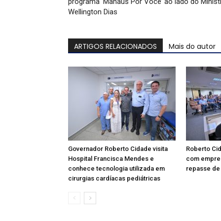
programa ‘Manaus Por Você’ ao lado do Minist
Wellington Dias
ARTIGOS RELACIONADOS
Mais do autor
Governador Roberto Cidade visita
Roberto Ci
Hospital Francisca Mendes e
com empres
conhece tecnologia utilizada em
repasse de 
cirurgias cardíacas pediátricas