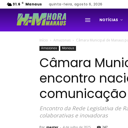
C
31.6
Manaus
quinta-feira, agosto 6, 2026
NOTÍCIAS
Início
Amazonas
Câmara Municipal de Manaus par
Amazonas
Manaus
Câmara Munic
encontro naci
comunicação 
Encontro da Rede Legislativa de Rá
colaborativas e inovadoras
Por
master
-
4 de julho de 2025
247