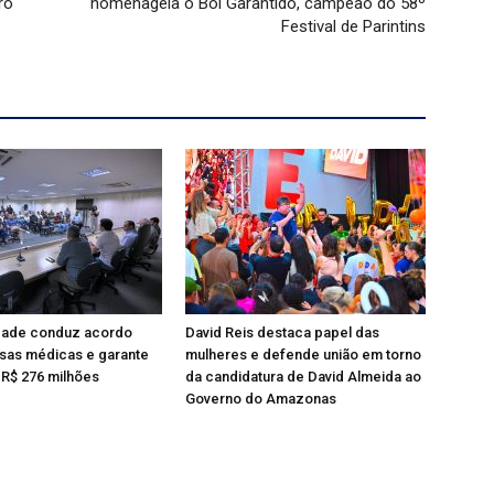
ro
homenageia o Boi Garantido, campeão do 58º
Festival de Parintins
dade conduz acordo
David Reis destaca papel das
as médicas e garante
mulheres e defende união em torno
R$ 276 milhões
da candidatura de David Almeida ao
Governo do Amazonas