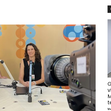
G
v
M
t
Vi