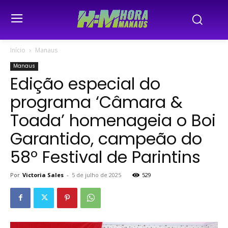
Início
Manaus
Manaus
Edição especial do
programa ‘Câmara &
Toada’ homenageia o Boi
Garantido, campeão do
58º Festival de Parintins
Por
Victoria Sales
-
5 de julho de 2025
529