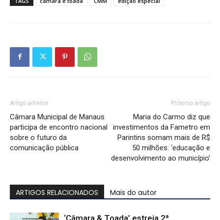
TAGS
câmara e toada
CMM
edição especial
Artigo anterior
Próximo artigo
Câmara Municipal de Manaus
Maria do Carmo diz que
participa de encontro nacional
investimentos da Fametro em
sobre o futuro da
Parintins somam mais de R$
comunicação pública
50 milhões: ‘educação e
desenvolvimento ao município’
ARTIGOS RELACIONADOS
Mais do autor
‘Câmara & Toada’ estreia 2ª