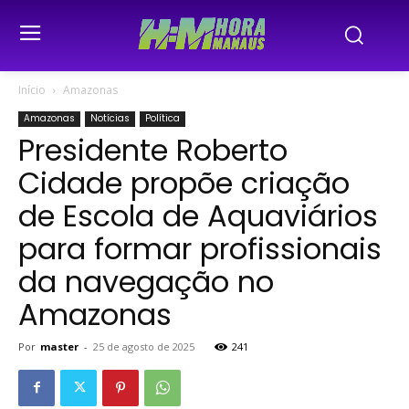
Início
Amazonas
Amazonas
Notícias
Política
Presidente Roberto
Cidade propõe criação
de Escola de Aquaviários
para formar profissionais
da navegação no
Amazonas
Por
master
-
25 de agosto de 2025
241