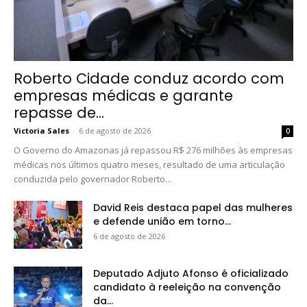
Roberto Cidade conduz acordo com
empresas médicas e garante
repasse de...
Victoria Sales
-
6 de agosto de 2026
0
O Governo do Amazonas já repassou R$ 276 milhões às empresas
médicas nos últimos quatro meses, resultado de uma articulação
conduzida pelo governador Roberto...
David Reis destaca papel das mulheres
e defende união em torno...
6 de agosto de 2026
Deputado Adjuto Afonso é oficializado
candidato à reeleição na convenção
da...