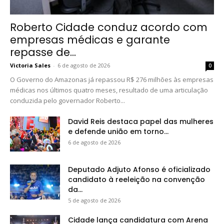
Roberto Cidade conduz acordo com
empresas médicas e garante
repasse de...
Victoria Sales
-
6 de agosto de 2026
0
O Governo do Amazonas já repassou R$ 276 milhões às empresas
médicas nos últimos quatro meses, resultado de uma articulação
conduzida pelo governador Roberto...
David Reis destaca papel das mulheres
e defende união em torno...
6 de agosto de 2026
Deputado Adjuto Afonso é oficializado
candidato à reeleição na convenção
da...
5 de agosto de 2026
Cidade lança candidatura com Arena