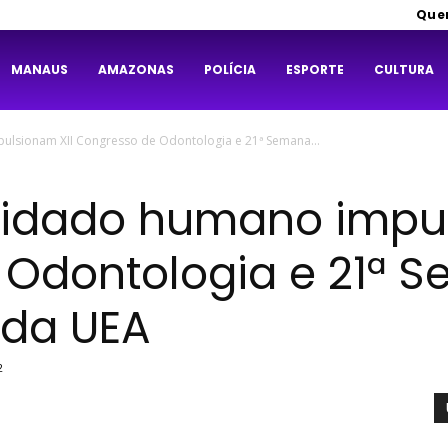
Que
MANAUS
AMAZONAS
POLÍCIA
ESPORTE
CULTURA
ulsionam XII Congresso de Odontologia e 21ª Semana...
uidado humano impul
 Odontologia e 21ª 
 da UEA
2