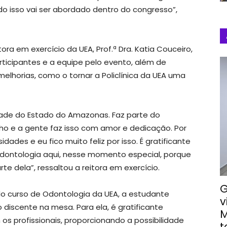
 tudo isso vai ser abordado dentro do congresso”,
ora em exercício da UEA, Prof.ª Dra. Katia Couceiro,
rticipantes e a equipe pelo evento, além de
melhorias, como o tornar a Policlínica da UEA uma
dade do Estado do Amazonas. Faz parte do
lho e a gente faz isso com amor e dedicação. Por
ades e eu fico muito feliz por isso. É gratificante
 Odontologia aqui, nesse momento especial, porque
te dela”, ressaltou a reitora em exercício.
G
do curso de Odontologia da UEA, a estudante
v
o discente na mesa. Para ela, é gratificante
M
s profissionais, proporcionando a possibilidade
t