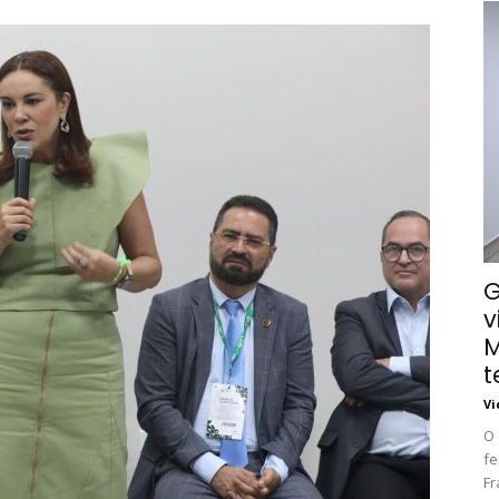
G
v
M
t
Vi
O 
fe
Fr