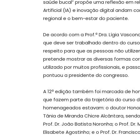
saúde bucal” propõe uma reflexão em rel
Artificial (IA) e inovação digital andam c
regional e o bem-estar do paciente.
De acordo com a Prof.ª Dra. Lígia Vascon
que deve ser trabalhado dentro do curso
respeito para que as pessoas não utilize
pretende mostrar as diversas formas corr
utilizado por muitos profissionais, e pa
pontuou a presidente do congresso.
A 12ª edição também foi marcada de ho
que fazem parte da trajetória do curso 
homenageados estavam: o doutor Honoris 
Tânia de Miranda Chicre Alcântara, sendo
Prof. Dr. João Batista Noronha; o Prof. Dr. 
Elisabete Agostinho; e o Prof. Dr. Francisc