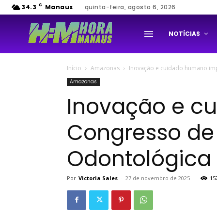
C
34.3
Manaus
quinta-feira, agosto 6, 2026
NOTÍCIAS
Início
Amazonas
Inovação e cuidado humano imp
Amazonas
Inovação e c
Congresso de
Odontológica
Por
Victoria Sales
-
27 de novembro de 2025
15