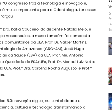
 “O congresso traz a tecnologia e inovação e,
Vi
o é muito importante para a Odontologia, ter esses
O 
eforçou.
fe
Fr
ª Dra. Katia Couceiro, da discente Natália Melo, e
Es
 Lígia Vasconcelos, a mesa também foi composta
s Comunitários da UEA, Prof. Dr. Valber Martins;
ontologia do Amazonas (CRO-AM), José Hugo
ncias da Saúde (ESA) da UEA, Prof. Me. Antônio
e Qualidade da ESA/UEA, Prof. Dr. Manoel Luiz Neto;
UEA, Prof.ª Dra. Carolina Rocha Augusto; e Prof.ª
os.
 5.0: Inovação digital, sustentabilidade e
ciência, cultura e tecnologia transformando a