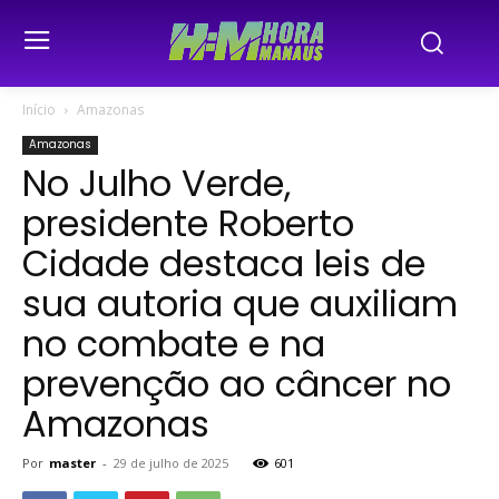
Início
Amazonas
Amazonas
No Julho Verde,
presidente Roberto
Cidade destaca leis de
sua autoria que auxiliam
no combate e na
prevenção ao câncer no
Amazonas
Por
master
-
29 de julho de 2025
601