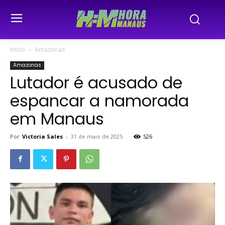
Início
Amazonas
Amazonas
Lutador é acusado de
espancar a namorada
em Manaus
Por
Victoria Sales
-
31 de maio de 2025
526