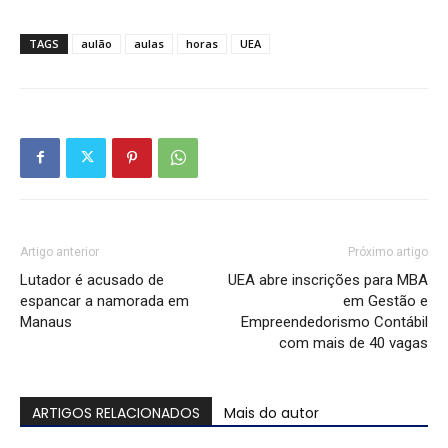
TAGS
aulão
aulas
horas
UEA
Artigo anterior
Próximo artigo
Lutador é acusado de
UEA abre inscrições para MBA
espancar a namorada em
em Gestão e
Manaus
Empreendedorismo Contábil
com mais de 40 vagas
ARTIGOS RELACIONADOS
Mais do autor