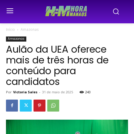
Início
Amazonas
Amazonas
Aulão da UEA oferece
mais de três horas de
conteúdo para
candidatos
Por
Victoria Sales
-
31 de maio de 2025
243