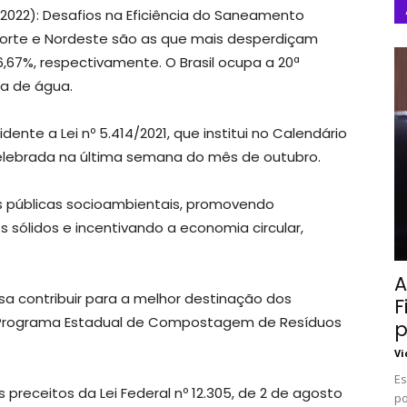
 2022): Desafios na Eficiência do Saneamento
s Norte e Nordeste são as que mais desperdiçam
,67%, respectivamente. O Brasil ocupa a 20ª
da de água.
te a Lei nº 5.414/2021, que institui no Calendário
 celebrada na última semana do mês de outubro.
as públicas socioambientais, promovendo
 sólidos e incentivando a economia circular,
A
sa contribuir para a melhor destinação dos
F
ui o Programa Estadual de Compostagem de Resíduos
p
Vi
Es
preceitos da Lei Federal nº 12.305, de 2 de agosto
po