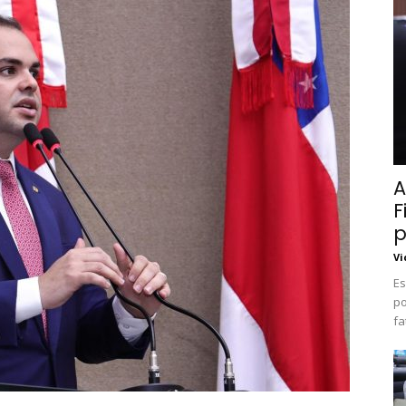
A
F
p
Vi
Es
po
fa