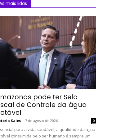
As mais lidas
mazonas pode ter Selo
iscal de Controle da água
otável
ctoria Sales
-
7 de agosto de 2026
0
sencial para a vida saudável, a qualidade da água
tável consumida pelo ser humano é sempre um