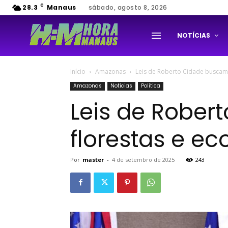
C
28.3
Manaus
sábado, agosto 8, 2026
NOTÍCIAS
Início
Amazonas
Leis de Roberto Cidade buscam 
Amazonas
Notícias
Política
Leis de Rober
florestas e e
Por
master
-
4 de setembro de 2025
243