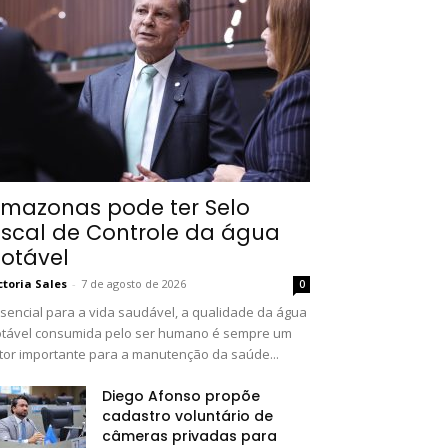
mazonas pode ter Selo
iscal de Controle da água
otável
ctoria Sales
-
7 de agosto de 2026
0
sencial para a vida saudável, a qualidade da água
tável consumida pelo ser humano é sempre um
tor importante para a manutenção da saúde...
Diego Afonso propõe
cadastro voluntário de
câmeras privadas para