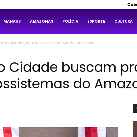
Que
MANAUS
AMAZONAS
POLÍCIA
ESPORTE
CULTURA
proteger rios, florestas e ecossistemas do Amazonas
to Cidade buscam pro
cossistemas do Amaz