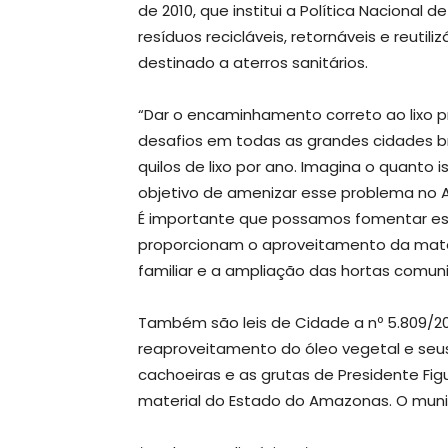
de 2010, que institui a Política Nacional
resíduos recicláveis, retornáveis e reuti
destinado a aterros sanitários.
“Dar o encaminhamento correto ao lixo 
desafios em todas as grandes cidades br
quilos de lixo por ano. Imagina o quanto
objetivo de amenizar esse problema no A
É importante que possamos fomentar essas
proporcionam o aproveitamento da matér
familiar e a ampliação das hortas comunit
Também são leis de Cidade a nº 5.809/20
reaproveitamento do óleo vegetal e seus 
cachoeiras e as grutas de Presidente Fig
material do Estado do Amazonas. O munic