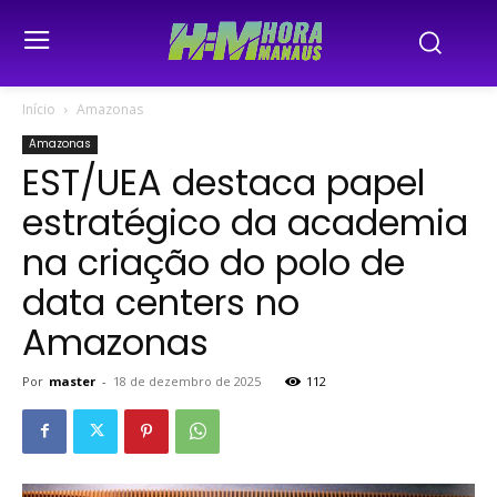
Início
Amazonas
Amazonas
EST/UEA destaca papel
estratégico da academia
na criação do polo de
data centers no
Amazonas
Por
master
-
18 de dezembro de 2025
112