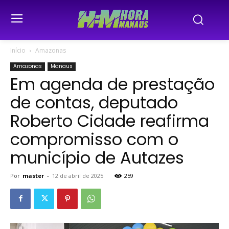
Início
Amazonas
Amazonas
Manaus
Em agenda de prestação
de contas, deputado
Roberto Cidade reafirma
compromisso com o
município de Autazes
Por
master
-
12 de abril de 2025
259