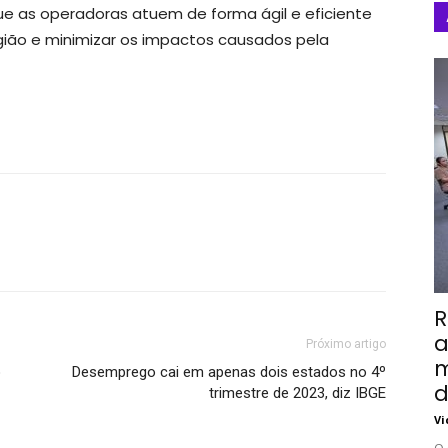
e as operadoras atuem de forma ágil e eficiente
gião e minimizar os impactos causados pela
R
a
Próximo artigo
m
o
Desemprego cai em apenas dois estados no 4º
d
trimestre de 2023, diz IBGE
Vi
O 