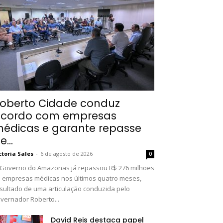
oberto Cidade conduz
cordo com empresas
édicas e garante repasse
e...
ctoria Sales
-
6 de agosto de 2026
0
Governo do Amazonas já repassou R$ 276 milhões
 empresas médicas nos últimos quatro meses,
sultado de uma articulação conduzida pelo
vernador Roberto...
David Reis destaca papel