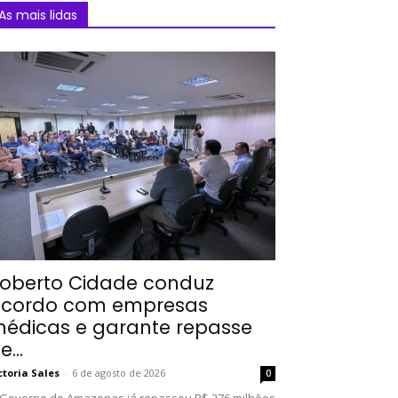
As mais lidas
oberto Cidade conduz
cordo com empresas
édicas e garante repasse
e...
ctoria Sales
-
6 de agosto de 2026
0
Governo do Amazonas já repassou R$ 276 milhões