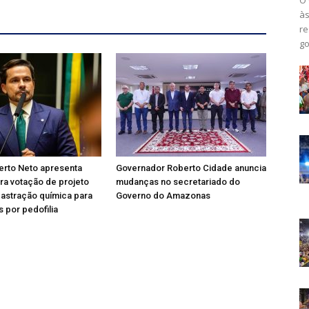
às
re
go
erto Neto apresenta
Governador Roberto Cidade anuncia
ra votação de projeto
mudanças no secretariado do
astração química para
Governo do Amazonas
 por pedofilia