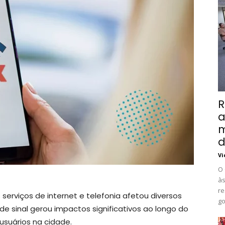
R
a
m
d
Vi
O 
às
re
serviços de internet e telefonia afetou diversos
go
e sinal gerou impactos significativos ao longo do
 usuários na cidade.