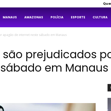
Que
MANAUS
AMAZONAS
POLÍCIA
ESPORTE
CULTURA
or apagão de internet neste sábado em Manaus
 são prejudicados p
te sábado em Manaus