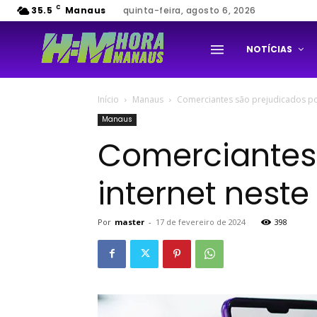
C
35.5
Manaus
quinta-feira, agosto 6, 2026
NOTÍCIAS
Início
Manaus
Comerciantes são prejudicados p
Manaus
Comerciantes
internet nes
Por
master
-
17 de fevereiro de 2024
398