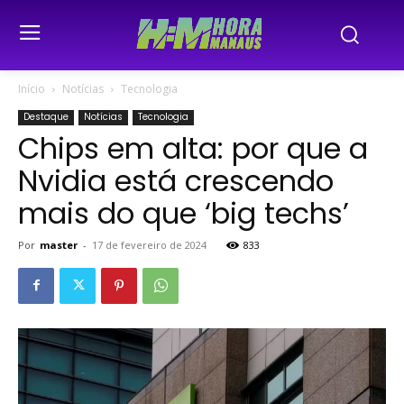
Início
Notícias
Tecnologia
Destaque
Notícias
Tecnologia
Chips em alta: por que a
Nvidia está crescendo
mais do que ‘big techs’
Por
master
-
17 de fevereiro de 2024
833