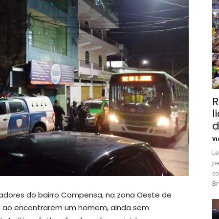
R
l
d
Vi
Le
pe
co
Br
oradores do bairro Compensa, na zona Oeste de
ca ao encontrarem um homem, ainda sem