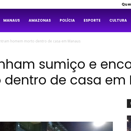
Que
MANAUS
AMAZONAS
POLÍCIA
ESPORTE
CULTURA
contram homem morto dentro de casa em Manaus
ranham sumiço e enc
dentro de casa em