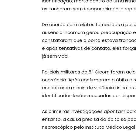
identificação, morto dentro de uma kitnet
estranharem seu desaparecimento repenti
De acordo com relatos fornecidos à polí
ausência incomum gerou preocupação ent
constataram que a porta estava trancada
e após tentativas de contato, eles for
já sem vida.
Policiais militares da 8ª Cicom foram ac
ocorrência. Após confirmarem o óbito e r
encontraram sinais de violência física
identificadas lesões causadas por dispa
As primeiras investigações apontam para
entanto, a causa precisa do óbito só p
necroscópico pelo Instituto Médico Legal 