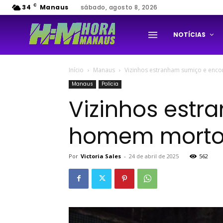
C
34
Manaus
sábado, agosto 8, 2026
NOTÍCIAS
Início
Manaus
Vizinhos estranham sumiço e en
Manaus
Polícia
Vizinhos est
homem morto 
Por
Victoria Sales
-
24 de abril de 2025
562