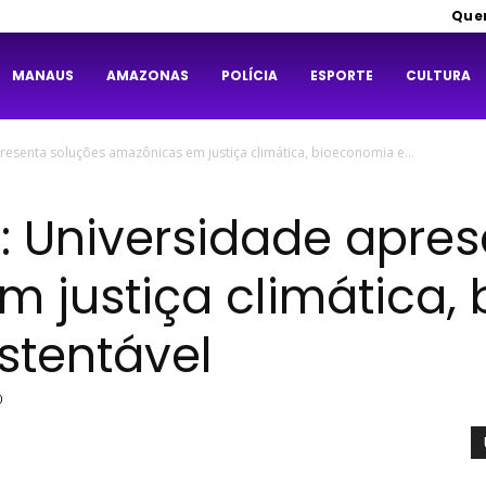
Que
MANAUS
AMAZONAS
POLÍCIA
ESPORTE
CULTURA
esenta soluções amazônicas em justiça climática, bioeconomia e...
 Universidade apres
 justiça climática,
stentável
0