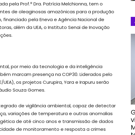
a pela Prof.ª Dra. Patrícia Melchionna, tem o
 fontes de oleaginosas amazônicas para a produção
, financiado pela Eneva e Agência Nacional de
toras, além da UEA, o Instituto Senai de Inovação
uções.
tal, por meio da tecnologia e da inteligência
, também marcam presença na COP30. Liderados pelo
UEA), os projetos Curupira, Yara e Irapuru serão
láudio Souza Gomes.
egrado de vigilância ambiental, capaz de detectar
G
a, variações de temperatura e outras anomalias
v
ética de até cinco anos e transmissão de dados
M
acidade de monitoramento e resposta a crimes
t