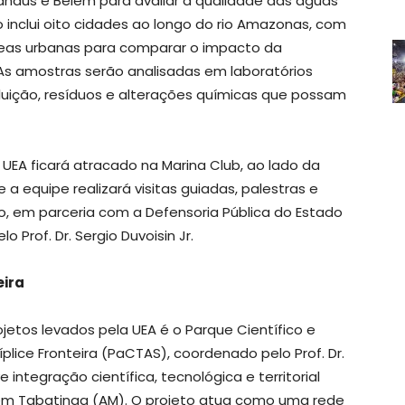
Manaus e Belém para avaliar a qualidade das águas
inclui oito cidades ao longo do rio Amazonas, com
áreas urbanas para comparar o impacto da
 As amostras serão analisadas em laboratórios
poluição, resíduos e alterações químicas que possam
UEA ficará atracado na Marina Club, ao lado da
 a equipe realizará visitas guiadas, palestras e
o, em parceria com a Defensoria Pública do Estado
Prof. Dr. Sergio Duvoisin Jr.
eira
jetos levados pela UEA é o Parque Científico e
plice Fronteira (PaCTAS), coordenado pelo Prof. Dr.
integração científica, tecnológica e territorial
 em Tabatinga (AM). O projeto atua como uma rede