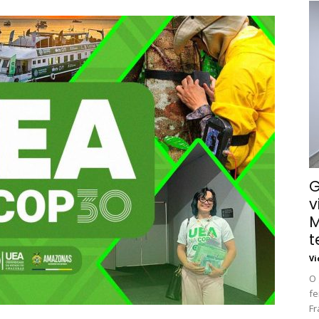
G
v
M
t
Vi
O 
fe
Fr