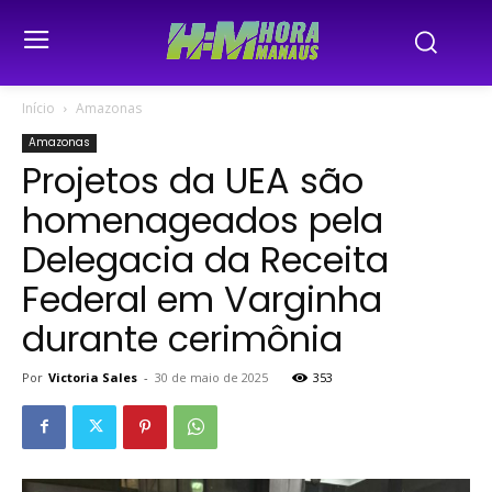
Início
Amazonas
Amazonas
Projetos da UEA são
homenageados pela
Delegacia da Receita
Federal em Varginha
durante cerimônia
Por
Victoria Sales
-
30 de maio de 2025
353