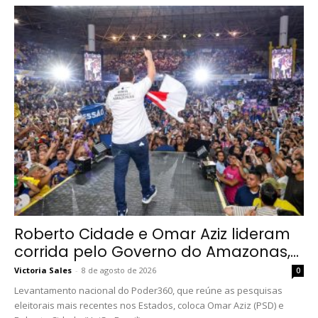
Roberto Cidade e Omar Aziz lideram
corrida pelo Governo do Amazonas,...
Victoria Sales
-
8 de agosto de 2026
0
Levantamento nacional do Poder360, que reúne as pesquisas
eleitorais mais recentes nos Estados, coloca Omar Aziz (PSD) e