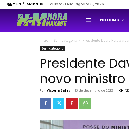
C
26.3
Manaus
quinta-feira, agosto 6, 2026
NOTÍCIAS
Início
Sem categoria
Presidente David Reis parti
Sem categoria
Presidente Da
novo ministro
Por
Victoria Sales
-
23 de dezembro de 2025
12