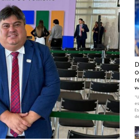
D
o
r
Vi
"U
es
Es
de