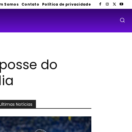
m Somos
Contato
Política de privacidade
 posse do
lia
Ultimas Notícias