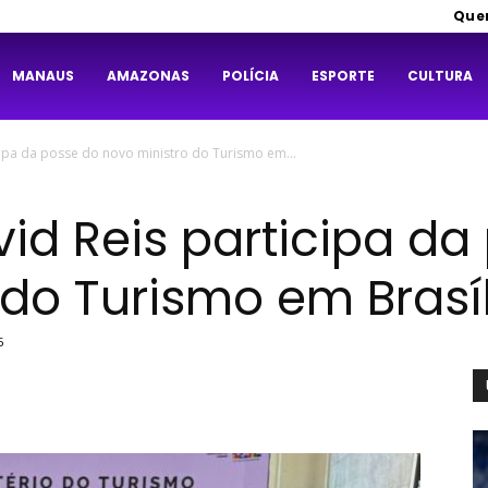
Que
MANAUS
AMAZONAS
POLÍCIA
ESPORTE
CULTURA
cipa da posse do novo ministro do Turismo em...
vid Reis participa da
 do Turismo em Brasí
5