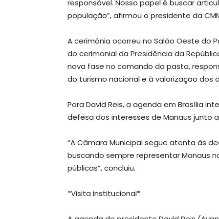
responsável. Nosso papel é buscar artic
população”, afirmou o presidente da CM
A cerimônia ocorreu no Salão Oeste do Pal
do cerimonial da Presidência da Repúbl
nova fase no comando da pasta, respons
do turismo nacional e à valorização dos de
Para David Reis, a agenda em Brasília int
defesa dos interesses de Manaus junto a
“A Câmara Municipal segue atenta às d
buscando sempre representar Manaus nos
públicas”, concluiu.
*Visita institucional*
A agenda do presidente David Reis (Avan