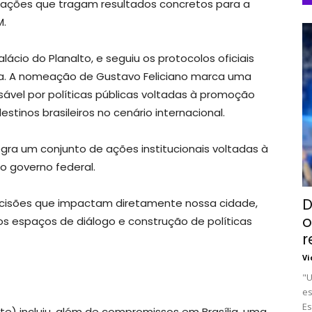
ulações que tragam resultados concretos para a
M.
ácio do Planalto, e seguiu os protocolos oficiais
ica. A nomeação de Gustavo Feliciano marca uma
ável por políticas públicas voltadas à promoção
stinos brasileiros no cenário internacional.
egra um conjunto de ações institucionais voltadas à
o governo federal.
D
ecisões que impactam diretamente nossa cidade,
o
 espaços de diálogo e construção de políticas
r
Vi
"U
es
Es
te) incluiu, além de compromissos em Brasília, uma