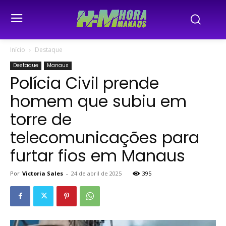
Início
Destaque
Destaque
Manaus
Polícia Civil prende
homem que subiu em
torre de
telecomunicações para
furtar fios em Manaus
Por
Victoria Sales
-
24 de abril de 2025
395