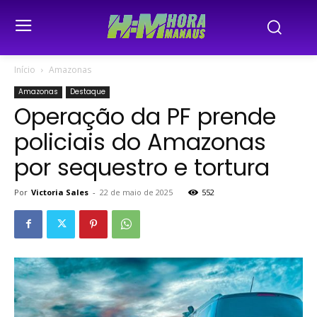
Início
Amazonas
Amazonas
Destaque
Operação da PF prende
policiais do Amazonas
por sequestro e tortura
Por
Victoria Sales
-
22 de maio de 2025
552