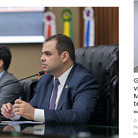
G
v
M
t
Vi
O 
fe
Fr