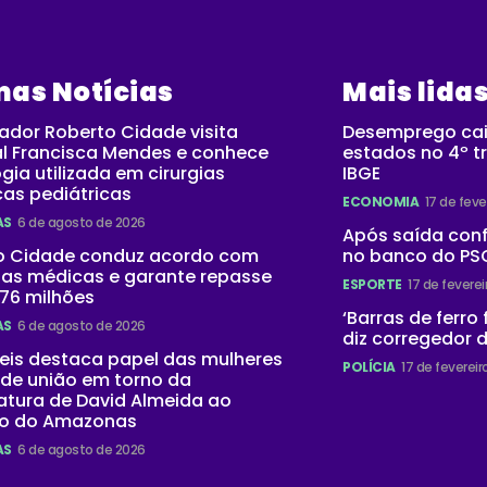
mas Notícias
Mais lida
ador Roberto Cidade visita
Desemprego cai
al Francisca Mendes e conhece
estados no 4º tr
gia utilizada em cirurgias
IBGE
as pediátricas
ECONOMIA
17 de feve
AS
6 de agosto de 2026
Após saída con
o Cidade conduz acordo com
no banco do PSG
as médicas e garante repasse
ESPORTE
17 de fevere
76 milhões
‘Barras de ferro
AS
6 de agosto de 2026
diz corregedor 
eis destaca papel das mulheres
POLÍCIA
17 de feverei
nde união em torno da
atura de David Almeida ao
o do Amazonas
AS
6 de agosto de 2026