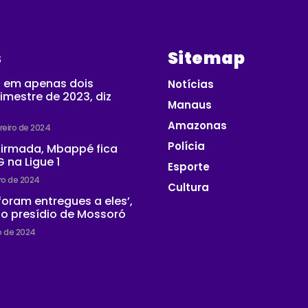
s
Sitemap
 em apenas dois
Notícias
imestre de 2023, diz
Manaus
Amazonas
reiro de 2024
Polícia
firmada, Mbappé fica
 na Ligue 1
Esporte
iro de 2024
Cultura
 foram entregues a eles’,
do presídio de Mossoró
ro de 2024