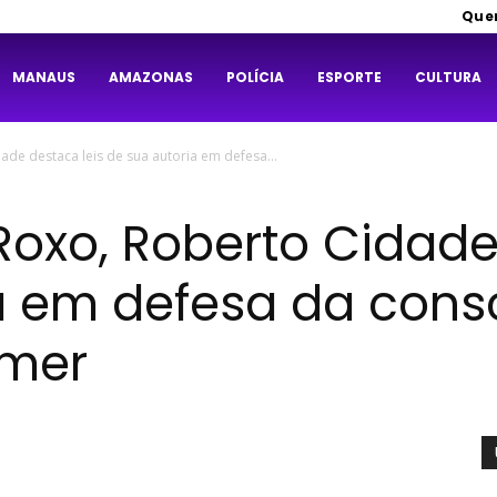
Que
MANAUS
AMAZONAS
POLÍCIA
ESPORTE
CULTURA
de destaca leis de sua autoria em defesa...
oxo, Roberto Cidade
a em defesa da cons
imer