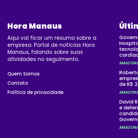
Hora Manaus
Últi
Govern
Aqui vai ficar um resumo sobre a
Hospit
empresa. Portal de notícias Hora
tecnolo
Manaus, falando sobre suas
cardíac
atividades no seguimento.
AMAZON
Robert
Quem Somos
empres
Contato
de R$ 2
Política de privacidade
AMAZON
David R
e defe
candid
Govern
AMAZON