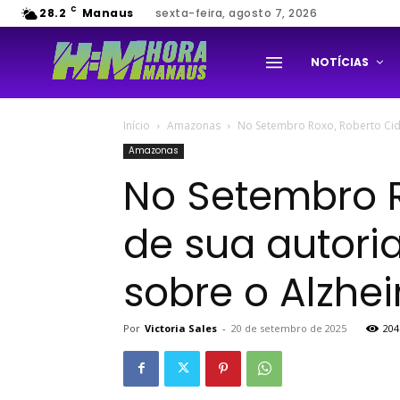
C
28.2
Manaus
sexta-feira, agosto 7, 2026
NOTÍCIAS
Início
Amazonas
No Setembro Roxo, Roberto Cida
Amazonas
No Setembro R
de sua autori
sobre o Alzhe
Por
Victoria Sales
-
20 de setembro de 2025
204