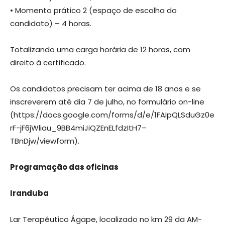
• Momento prático 2 (espaço de escolha do
candidato) – 4 horas.
Totalizando uma carga horária de 12 horas, com
direito à certificado.
Os candidatos precisam ter acima de 18 anos e se
inscreverem até dia 7 de julho, no formulário on-line
(https://docs.google.com/forms/d/e/1FAIpQLSduGz0e
rF-jF6jWliau_9BB4miJiQZEnELfdzItH7–
TBnDjw/viewform).
Programação das oficinas
Iranduba
Lar Terapêutico Ágape, localizado no km 29 da AM-