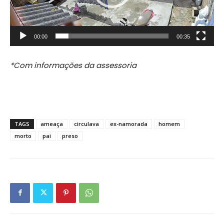
00:00
00:35
*Com informações da assessoria
TAGS
ameaça
circulava
ex-namorada
homem
morto
pai
preso