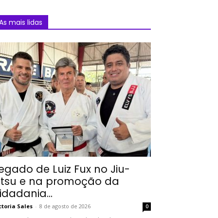
As mais lidas
egado de Luiz Fux no Jiu-
itsu e na promoção da
idadania...
ctoria Sales
-
8 de agosto de 2026
0