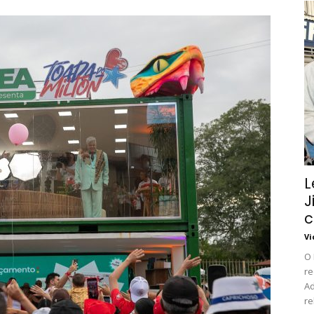
L
J
c
Vi
O 
r
Ad
re