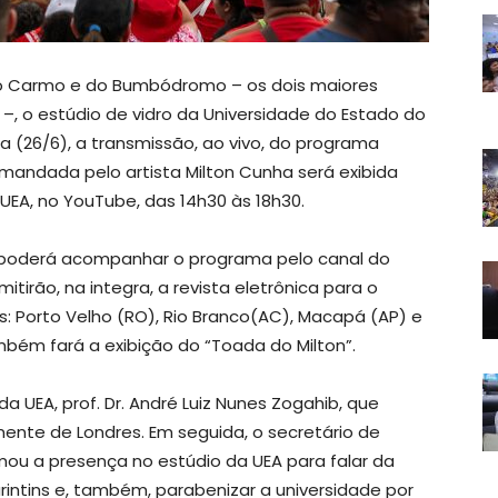
do Carmo e do Bumbódromo – os dois maiores
s –, o estúdio de vidro da Universidade do Estado do
ra (26/6), a transmissão, ao vivo, do programa
comandada pelo artista Milton Cunha será exibida
 UEA, no YouTube, das 14h30 às 18h30.
co poderá acompanhar o programa pelo canal do
irão, na integra, a revista eletrônica para o
 Porto Velho (RO), Rio Branco(AC), Macapá (AP) e
mbém fará a exibição do “Toada do Milton”.
da UEA, prof. Dr. André Luiz Nunes Zogahib, que
amente de Londres. Em seguida, o secretário de
mou a presença no estúdio da UEA para falar da
rintins e, também, parabenizar a universidade por