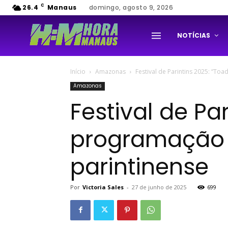
C
26.4
Manaus
domingo, agosto 9, 2026
NOTÍCIAS
Início
Amazonas
Festival de Parintins 2025: “To
Amazonas
Festival de Pa
programação e
parintinense
Por
Victoria Sales
-
27 de junho de 2025
699