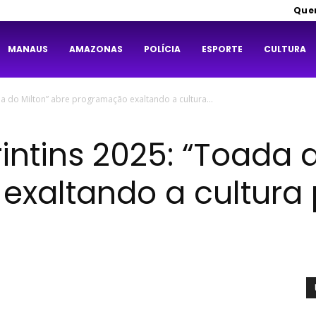
Que
MANAUS
AMAZONAS
POLÍCIA
ESPORTE
CULTURA
ada do Milton” abre programação exaltando a cultura...
rintins 2025: “Toada 
xaltando a cultura 