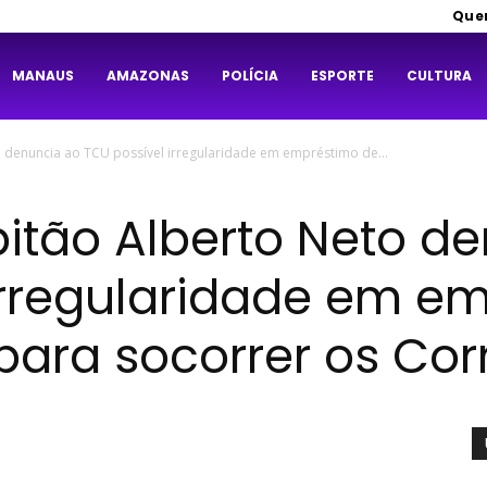
Que
MANAUS
AMAZONAS
POLÍCIA
ESPORTE
CULTURA
denuncia ao TCU possível irregularidade em empréstimo de...
tão Alberto Neto d
irregularidade em e
para socorrer os Cor