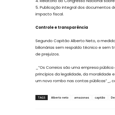
4. Relatório ao Congresso Nacional sobre
5. Publicação integral dos documentos d
impacto fiscal.
Controle e transparência
Segundo Capitão Alberto Neto, a medida
bilionárias sem respaldo técnico e sem 
de prejuízos.
_“Os Correios são uma empresa pública e
princípios da legalidade, da moralidade 
um novo rombo nas contas públicas”_, 
TAGS
Alberto neto
amazonas
capitão
De