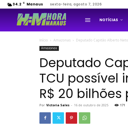
C
34.2
Manaus
sexta-feira, agosto 7, 2026
NOTÍCIAS
Início
Amazonas
Deputado Capitão Alberto Neto 
Amazonas
Deputado Capi
TCU possível 
R$ 20 bilhões 
Por
Victoria Sales
-
16 de outubro de 2025
171