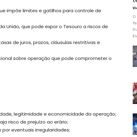
Vi
e impõe limites e gatilhos para controle de
O 
fe
da União, que pode expor o Tesouro a riscos de
Fr
Es
xas de juros, prazos, cláusulas restritivas e
acional sobre operação que pode comprometer o
alidade, legitimidade e economicidade da operação;
a risco de prejuízo ao erário;
 por eventuais irregularidades;