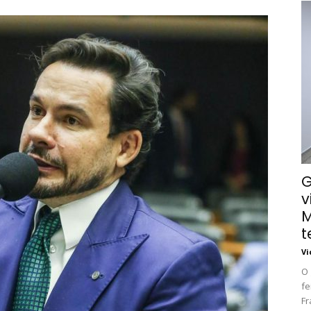
G
v
M
t
Vi
O 
fe
Fr