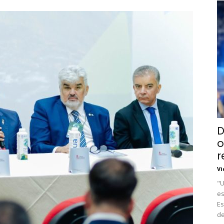
D
o
r
Vi
"U
es
Es
de