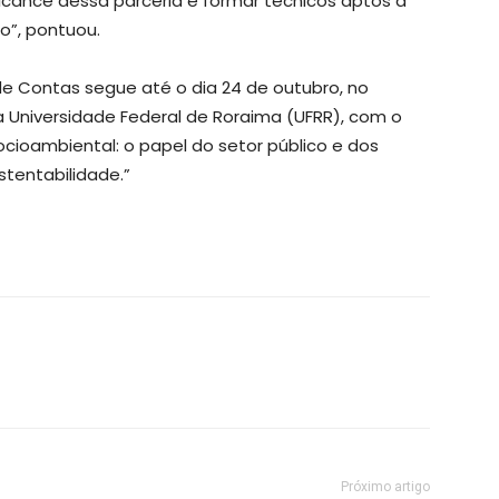
lcance dessa parceria e formar técnicos aptos a
o”, pontuou.
de Contas segue até o dia 24 de outubro, no
 Universidade Federal de Roraima (UFRR), com o
cioambiental: o papel do setor público e dos
stentabilidade.”
Próximo artigo