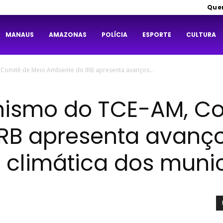
Que
MANAUS
AMAZONAS
POLÍCIA
ESPORTE
CULTURA
omitê de Meio Ambiente do IRB apresenta avanços...
ismo do TCE-AM, Co
IRB apresenta avanç
climática dos munic