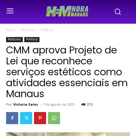
Início
Notícias
Política
Notícias
Política
CMM aprova Projeto de
Lei que reconhece
serviços estéticos como
atividades essenciais em
Manaus
Por
Victoria Sales
-
7 de agosto de 2025
213