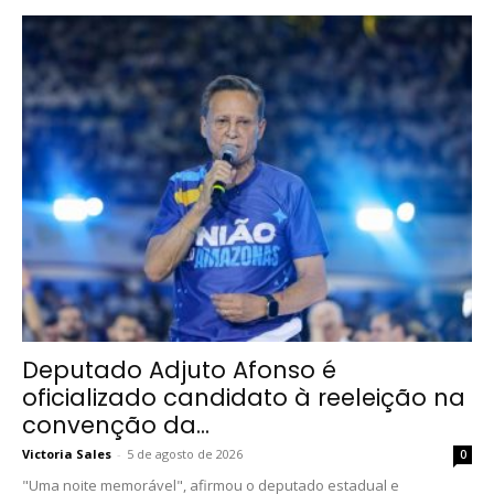
Deputado Adjuto Afonso é
oficializado candidato à reeleição na
convenção da...
Victoria Sales
-
5 de agosto de 2026
0
"Uma noite memorável", afirmou o deputado estadual e