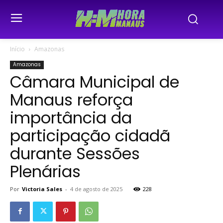
Início
Amazonas
Amazonas
Câmara Municipal de
Manaus reforça
importância da
participação cidadã
durante Sessões
Plenárias
Por
Victoria Sales
-
4 de agosto de 2025
228