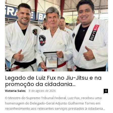
Legado de Luiz Fux no Jiu-Jitsu e na
promoção da cidadania...
Victoria Sales
-
8 de agosto de 2026
0
O Ministro do Supremo Tribunal Federal, Luiz Fux, recebeu uma
homenagem do Delegado-Geral Adjunto Guilherme Torres em
reconhecimento aos relevantes serviços prestados à cidadania...