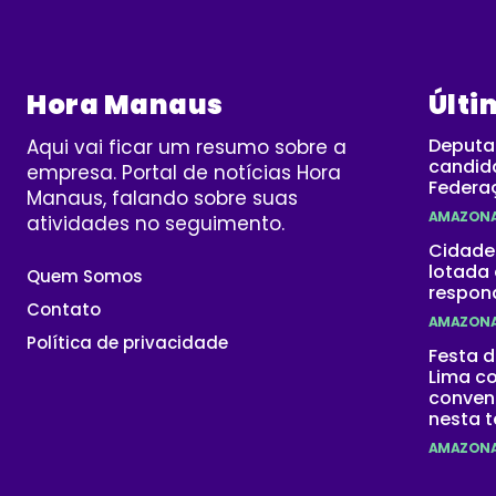
Hora Manaus
Últi
Deputad
Aqui vai ficar um resumo sobre a
candid
empresa. Portal de notícias Hora
Federa
Manaus, falando sobre suas
AMAZON
atividades no seguimento.
Cidade
lotada 
Quem Somos
respon
Contato
AMAZON
Política de privacidade
Festa 
Lima c
conven
nesta t
AMAZON