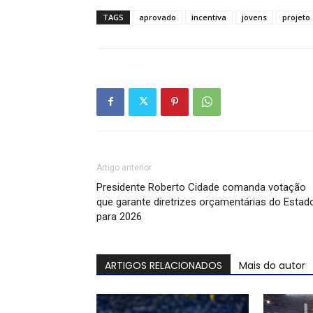
TAGS
aprovado
incentiva
jovens
projeto
Artigo anterior
Presidente Roberto Cidade comanda votação
que garante diretrizes orçamentárias do Estad
para 2026
ARTIGOS RELACIONADOS
Mais do autor