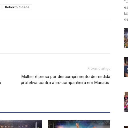
"U
es
Roberto Cidade
Es
de
Próximo artigo
Mulher é presa por descumprimento de medida
o
protetiva contra a ex-companheira em Manaus