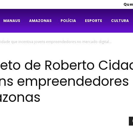
Que
MANAUS
AMAZONAS
POLÍCIA
ESPORTE
CULTURA
dade que incentiva jovens empreendedores no mercado digital...
eto de Roberto Cida
vens empreendedores
azonas