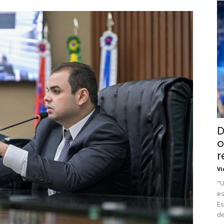
D
o
r
Vi
"U
es
Es
de