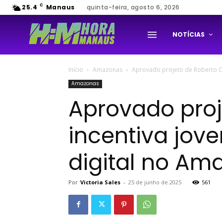
C
25.4
Manaus
quinta-feira, agosto 6, 2026
NOTÍCIAS
Início
Amazonas
Aprovado projeto de Roberto Ci
Amazonas
Aprovado proj
incentiva jo
digital no Am
Por
Victoria Sales
-
25 de junho de 2025
561