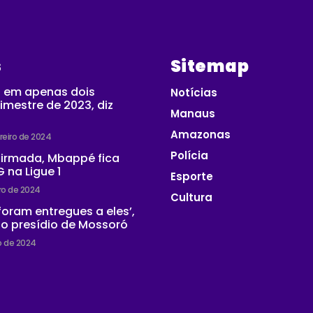
s
Sitemap
 em apenas dois
Notícias
imestre de 2023, diz
Manaus
Amazonas
reiro de 2024
Polícia
firmada, Mbappé fica
 na Ligue 1
Esporte
iro de 2024
Cultura
 foram entregues a eles’,
do presídio de Mossoró
ro de 2024