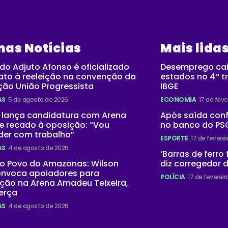
mas Notícias
Mais lida
o Adjuto Afonso é oficializado
Desemprego cai
ato à reeleição na convenção da
estados no 4º tr
ção União Progressista
IBGE
AS
5 de agosto de 2026
ECONOMIA
17 de feve
 lança candidatura com Arena
Após saída con
e recado à oposição: “Vou
no banco do PSG
der com trabalho”
ESPORTE
17 de fevere
AS
4 de agosto de 2026
‘Barras de ferro
do Povo do Amazonas: Wilson
diz corregedor 
onvoca apoiadores para
POLÍCIA
17 de feverei
ção na Arena Amadeu Teixeira,
erça
AS
4 de agosto de 2026