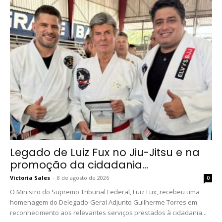
Legado de Luiz Fux no Jiu-Jitsu e na
promoção da cidadania...
Victoria Sales
-
8 de agosto de 2026
0
O Ministro do Supremo Tribunal Federal, Luiz Fux, recebeu uma
homenagem do Delegado-Geral Adjunto Guilherme Torres em
reconhecimento aos relevantes serviços prestados à cidadania...